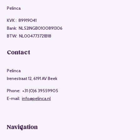
Pelinca
KVK :
89919041
Bank: NL52INGB0100891306
BTW: NL004773721B18
Contact
Pelinca
Irenestraat 12, 6191 AV Beek
Phone: +31 (0)6 39559905
E-mail:
info@pelinca.nl
Navigation